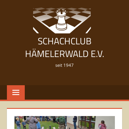
Zum
Inhalt
springen
SCHACHCLUB
HÄMELERWALD E.V.
seit 1947