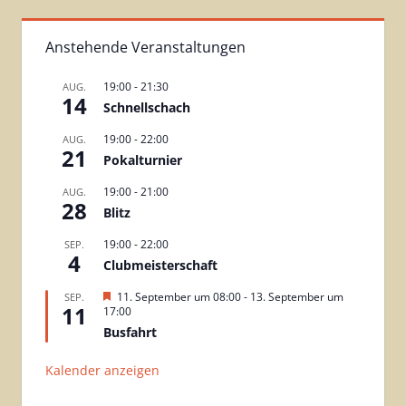
Anstehende Veranstaltungen
19:00
-
21:30
AUG.
14
Schnellschach
19:00
-
22:00
AUG.
21
Pokalturnier
19:00
-
21:00
AUG.
28
Blitz
19:00
-
22:00
SEP.
4
Clubmeisterschaft
H
11. September um 08:00
-
13. September um
SEP.
11
e
17:00
r
Busfahrt
v
o
r
Kalender anzeigen
g
e