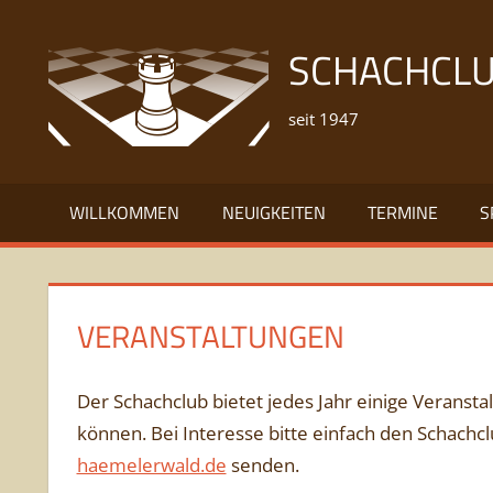
Zum
Inhalt
SCHACHCLU
springen
seit 1947
WILLKOMMEN
NEUIGKEITEN
TERMINE
S
VERANSTALTUNGEN
Der Schachclub bietet jedes Jahr einige Veranst
können. Bei Interesse bitte einfach den Schachc
haemelerwald.de
senden.