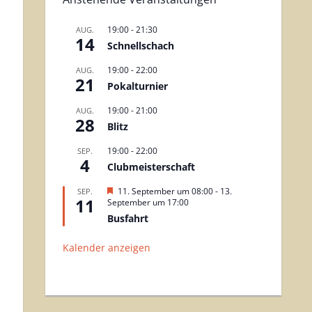
19:00
-
21:30
AUG.
14
Schnellschach
19:00
-
22:00
AUG.
21
Pokalturnier
19:00
-
21:00
AUG.
28
Blitz
19:00
-
22:00
SEP.
4
Clubmeisterschaft
H
11. September um 08:00
-
13.
SEP.
11
e
September um 17:00
r
Busfahrt
v
o
r
Kalender anzeigen
g
e
h
o
b