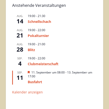
Anstehende Veranstaltungen
19:00
-
21:30
AUG.
14
Schnellschach
19:00
-
22:00
AUG.
21
Pokalturnier
19:00
-
21:00
AUG.
28
Blitz
19:00
-
22:00
SEP.
4
Clubmeisterschaft
H
11. September um 08:00
-
13. September um
SEP.
11
e
17:00
r
Busfahrt
v
o
r
Kalender anzeigen
g
e
h
o