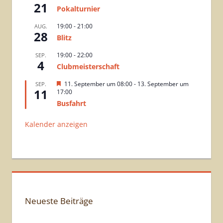
21
Pokalturnier
19:00
-
21:00
AUG.
28
Blitz
19:00
-
22:00
SEP.
4
Clubmeisterschaft
H
11. September um 08:00
-
13. September um
SEP.
11
e
17:00
r
Busfahrt
v
o
r
Kalender anzeigen
g
e
h
o
b
e
n
Neueste Beiträge